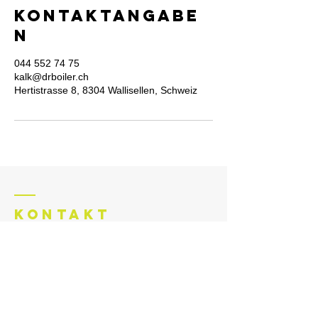
Kontaktangabe
n
044 552 74 75
kalk@drboiler.ch
Hertistrasse 8, 8304 Wallisellen, Schweiz
KONtaKT
DR. BOILER AG
Hertistrasse 8
|
8304 Wallisellen
T
+41 44 552 74 75
info@drboiler.ch