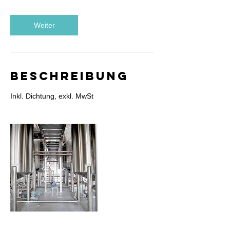
3
0
Weiter
M
i
n
.
Beschreibung
Inkl. Dichtung, exkl. MwSt