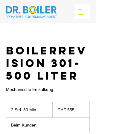
Boilerrev
ision 301-
500 Liter
Mechanische Entkalkung
555
Schweizer
2 Std. 30 Min.
2
CHF 555
Franken
S
t
Beim Kunden
d
.