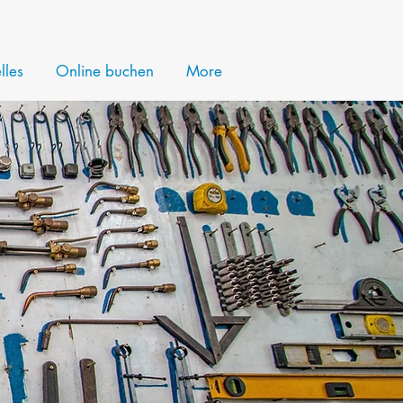
lles
Online buchen
More