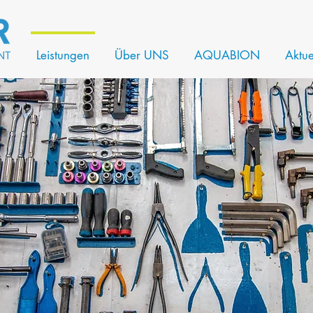
Leistungen
Über UNS
AQUABION
Aktue