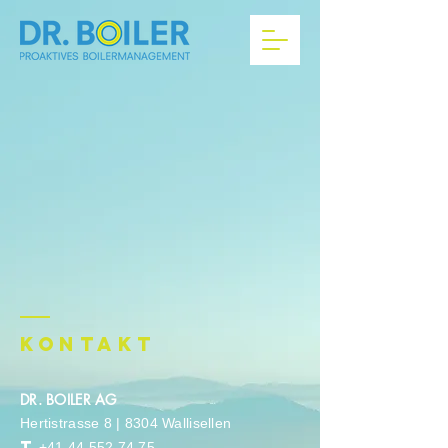
KONtaKT
DR. BOILER AG
Hertistrasse 8
|
8304 Wallisellen
T
+41 44 552 74 75